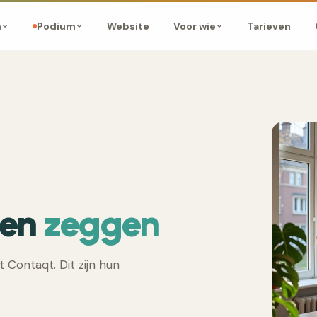
Website
Tarieven
m
Podium
Voor wie
ten
zeggen
Contaqt. Dit zijn hun