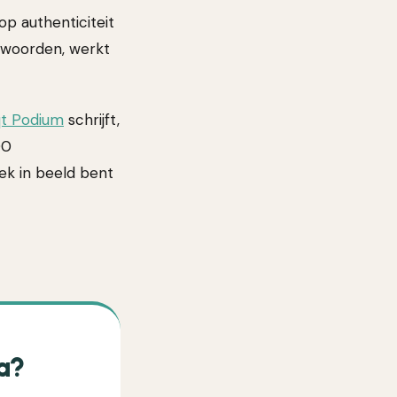
p authenticiteit
n woorden, werkt
t Podium
schrijft,
00
eek in beeld bent
a?