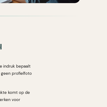
l
te indruk bepaalt
 geen profielfoto
rukte komt op de
 werken voor