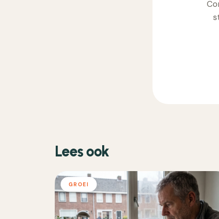
Con
s
Lees ook
GROEI