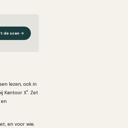
rt de scan →
sen lezen, ook in
j Kantoor X". Zet
 en
oet, en voor wie.