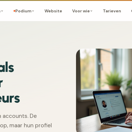
Website
Tarieven
m
Podium
Voor wie
als
r
urs
en accounts. De
p, maar hun profiel