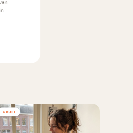
 van
in
GROEI