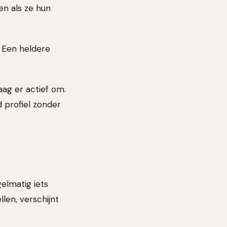
en als ze hun
. Een heldere
aag er actief om.
 profiel zonder
gelmatig iets
len, verschijnt