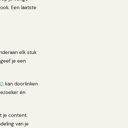
ook. Een laatste
onderaan elk stuk
 geef je een
EO
kan doorlinken
 bezoeker én
 je content.
deling van je