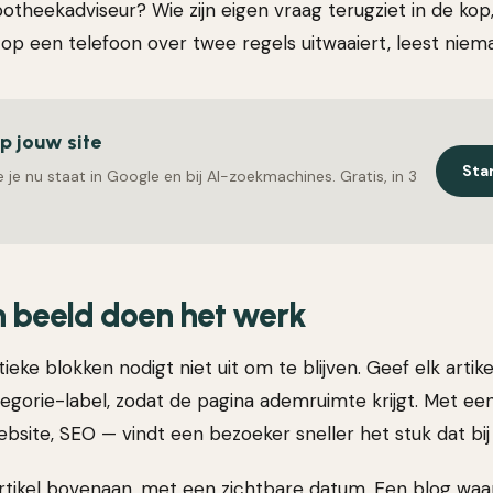
theekadviseur? Wie zijn eigen vraag terugziet in de kop,
 op een telefoon over twee regels uitwaaiert, leest niema
op jouw site
Sta
 je nu staat in Google en bij AI-zoekmachines. Gratis, in 3
n beeld doen het werk
tieke blokken nodigt niet uit om te blijven. Geef elk artik
egorie-label, zodat de pagina ademruimte krijgt. Met een
website, SEO — vindt een bezoeker sneller het stuk dat bij 
artikel bovenaan, met een zichtbare datum. Een blog waa