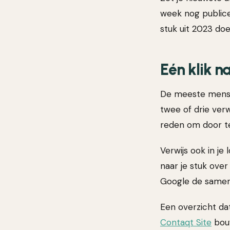
week nog publice
stuk uit 2023 do
Eén klik n
De meeste mensen 
twee of drie verw
reden om door te 
Verwijs ook in je
naar je stuk ove
Google de samenh
Een overzicht dat
Contaqt Site
bouw