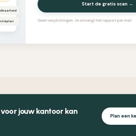
Start de gratis scan →
ndbaarheid
Geen verplichtingen. Je ontvangt het rapport per mail.
ctieplan
 voor jouw kantoor kan
Plan een k