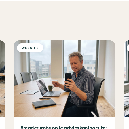
WEBSITE
Breadcrumbs op je advieskantoorsite: