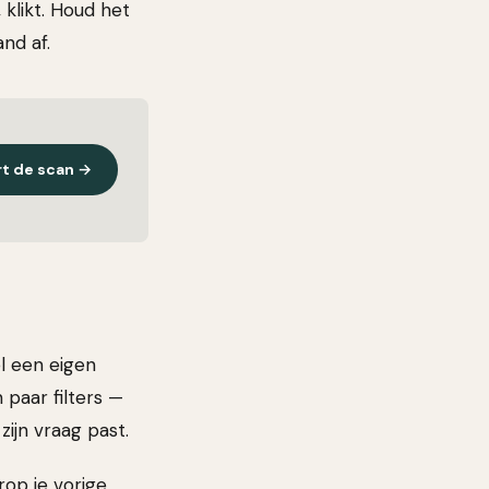
 klikt. Houd het
nd af.
rt de scan →
el een eigen
 paar filters —
zijn vraag past.
rop je vorige