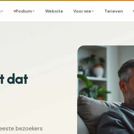
Website
Tarieven
m
Podium
Voor wie
t dat
meeste bezoekers