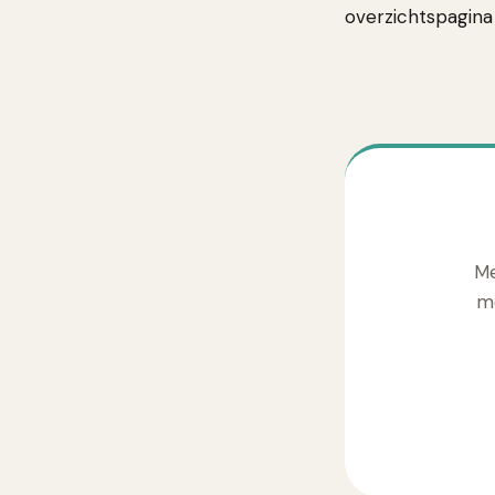
overzichtspagina 
Me
me