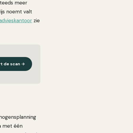
 Steeds meer
ijs noemt valt
 advieskantoor
zie
rt de scan →
rmogensplanning
a met één