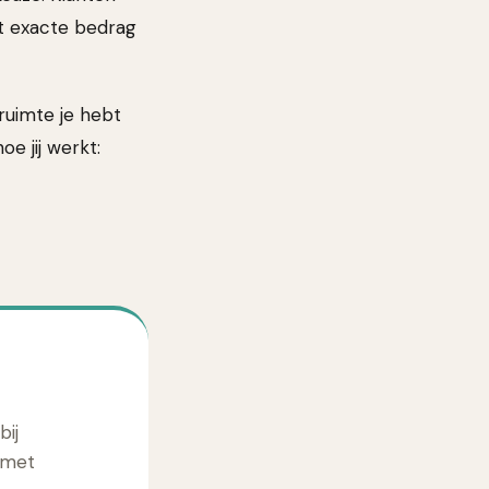
et exacte bedrag
 ruimte je hebt
oe jij werkt:
bij
 met