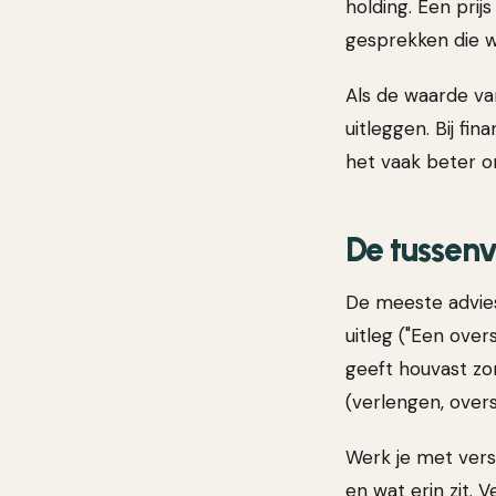
holding. Een prij
gesprekken die w
Als de waarde van
uitleggen. Bij f
het vaak beter om
De tussenv
De meeste advies
uitleg ("Een over
geeft houvast zo
(verlengen, overs
Werk je met versc
en wat erin zit. 