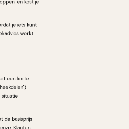
loppen, en kost je
rdat je iets kunt
eekadvies werkt
met een korte
theekdelen")
situatie
 de basisprijs
keuze. Klanten