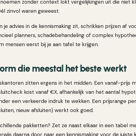
s noemen zonder context lokt vergelijkingen uit die niet k
él zinvol waren geweest.
 je advies in de kennismaking zit, schrikken prijzen af voo
inancieel planners, schadebehandeling of complex hypoth
 mensen eerst bij je aan tafel te krijgen.
orm die meestal het beste werkt
kantoren zitten ergens in het midden. Een vanaf-prijs 
sluitcheck kost vanaf €X, afhankelijk van het aantal hypo
nder een verkeerde indruk te wekken. Een prijsrange per 
luiten, nieuw afsluiten) werkt ook goed.
hillende pakketten? Zet ze naast elkaar in een tabel met
Verwijs daarna door naar een kennismaking voor de juiste 