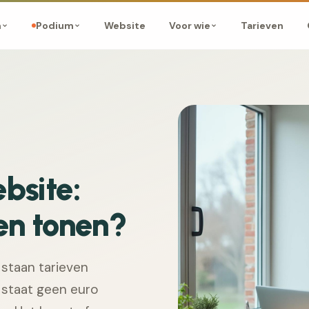
Website
Tarieven
m
Podium
Voor wie
bsite:
zen tonen?
 staan tarieven
 staat geen euro