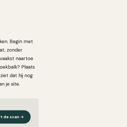
aken. Begin met
at, zonder
 vaakst naartoe
zoekbalk? Plaats
ziet dat hij nog
 je site.
rt de scan →