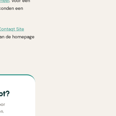
eheel
. Voor een
seconden een
Contaqt Site
 van de homepage
pt?
oor
n.