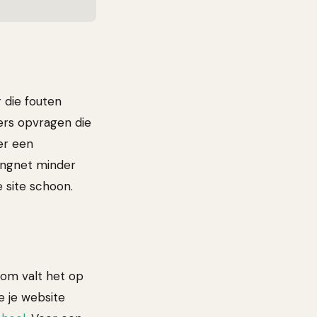
 die fouten
ers opvragen die
 er een
vangnet minder
e site schoon.
rom valt het op
e je website