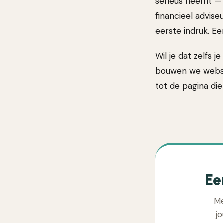
serieus neemt — 
financieel advis
eerste indruk. Ee
Wil je dat zelfs 
bouwen we websi
tot de pagina di
Ee
Me
j