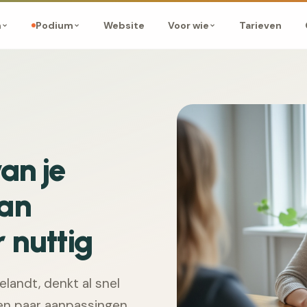
Website
Tarieven
m
Podium
Voor wie
an je
van
 nuttig
landt, denkt al snel
een paar aanpassingen