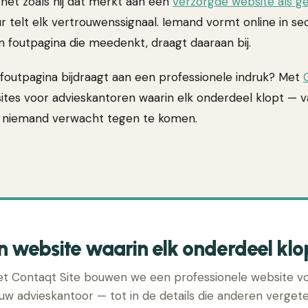
net zoals hij dat merkt aan een
verzorgde website als g
eur telt elk vertrouwenssignaal. Iemand vormt online in 
n foutpagina die meedenkt, draagt daaraan bij.
je foutpagina bijdraagt aan een professionele indruk? Met
tes voor advieskantoren waarin elk onderdeel klopt —
e niemand verwacht tegen te komen.
n website waarin elk onderdeel klo
t Contaqt Site bouwen we een professionele website v
ouw advieskantoor — tot in de details die anderen vergete