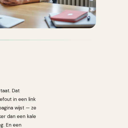
taat. Dat
fout in een link
agina wijst — ze
ker dan een kale
eg. En een