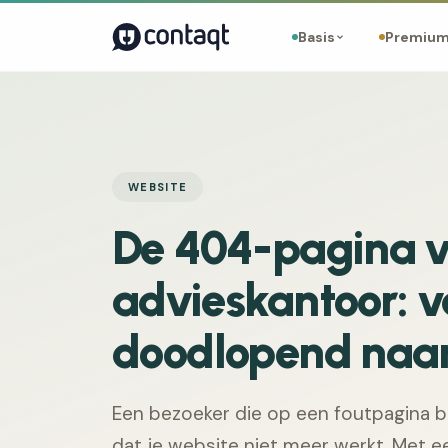
Basis
Premiu
WEBSITE
De 404-pagina v
advieskantoor: 
doodlopend naar
Een bezoeker die op een foutpagina be
dat je website niet meer werkt. Met 