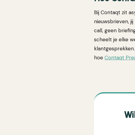
Bij Contaqt zit a
nieuwsbrieven, ji
call, geen briefi
scheelt je elke we
klantgesprekken.
hoe
Contaqt Pr
Wi