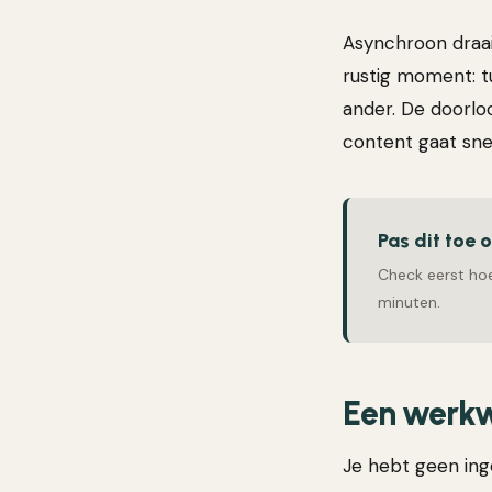
Asynchroon draait
rustig moment: t
ander. De doorloo
content gaat snell
Pas dit toe 
Check eerst hoe
minuten.
Een werkwi
Je hebt geen ing