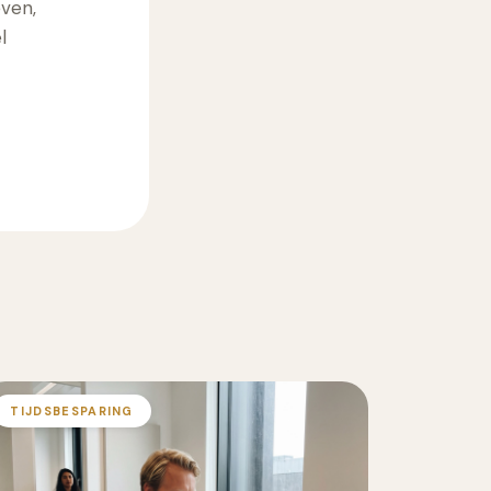
even,
l
TIJDSBESPARING