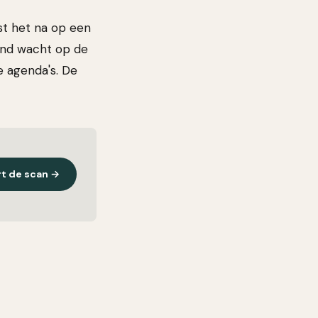
est het na op een
and wacht op de
e agenda's. De
rt de scan →