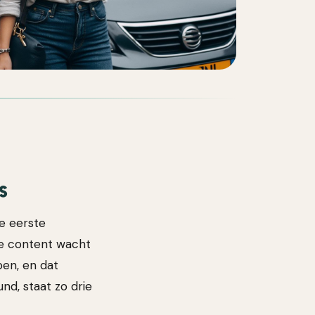
s
de eerste
De content wacht
ben, en dat
nd, staat zo drie