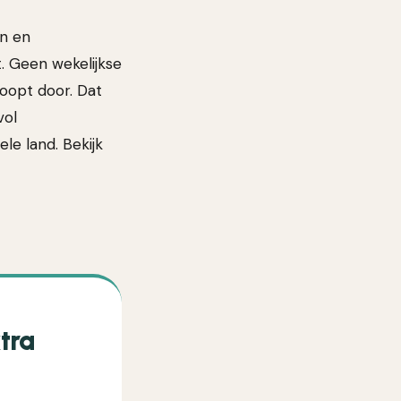
en en
t. Geen wekelijkse
 loopt door. Dat
vol
e land. Bekijk
tra