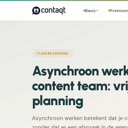
Basis
Premiu
TIJDSBESPARING
Asynchroon werk
content team: vri
planning
Asynchroon werken betekent dat je 
zonder dat er een afspraak in de agen