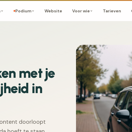
Website
Tarieven
m
Podium
Voor wie
en met je
jheid in
content doorloopt
da hoeft te staan.