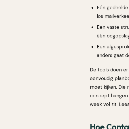
Eén gedeelde
los mailverkee
Een vaste str
één oogopslag
Een afgesproke
anders gaat de 
De tools doen er
eenvoudig planbo
moet kijken. Die 
concept hangen in
week vol zit. Le
Hoe Contaq