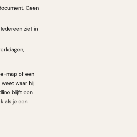
 document. Geen
Iedereen ziet in
werkdagen,
ive-map of een
 weet waar hij
ine blijft een
k als je een