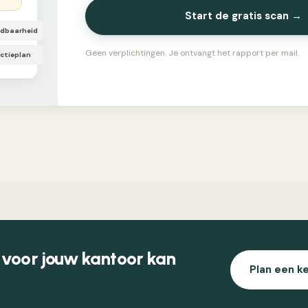
Start de gratis scan →
ndbaarheid
Geen verplichtingen. Je ontvangt het rapport per mail.
ctieplan
 voor jouw kantoor kan
Plan een k