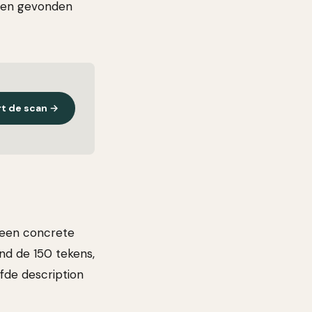
ussen gevonden
rt de scan →
r een concrete
ond de 150 tekens,
fde description