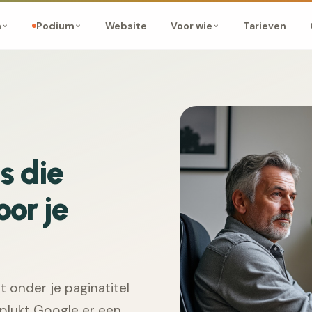
Website
Tarieven
m
Podium
Voor wie
s die
oor je
t onder je paginatitel
n plukt Google er een