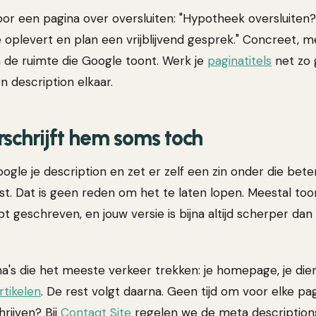
or een pagina over oversluiten: "Hypotheek oversluiten?
 oplevert en plan een vrijblijvend gesprek." Concreet,
n de ruimte die Google toont. Werk je
paginatitels
net zo g
en description elkaar.
schrijft hem soms toch
le je description en zet er zelf een zin onder die beter
t. Dat is geen reden om het te laten lopen. Meestal to
ebt geschreven, en jouw versie is bijna altijd scherper dan 
na's die het meeste verkeer trekken: je homepage, je die
rtikelen
. De rest volgt daarna. Geen tijd om voor elke pa
hrijven? Bij
Contaqt Site
regelen we de meta descriptions