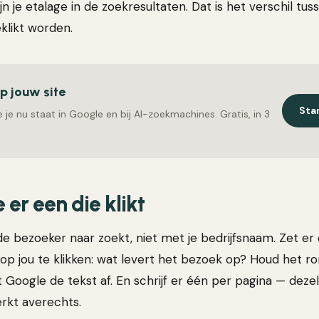
ijn je etalage in de zoekresultaten. Dat is het verschil t
likt worden.
op jouw site
Sta
 je nu staat in Google en bij AI-zoekmachines. Gratis, in 3
e er een die klikt
e bezoeker naar zoekt, niet met je bedrijfsnaam. Zet e
 op jou te klikken: wat levert het bezoek op? Houd het r
Google de tekst af. En schrijf er één per pagina — dezel
erkt averechts.