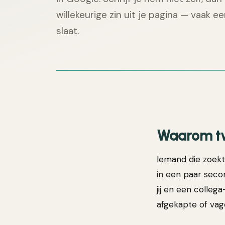
willekeurige zin uit je pagina — vaak 
slaat.
Waarom tw
Iemand die zoekt 
in een paar secon
jij en een colleg
afgekapte of vag