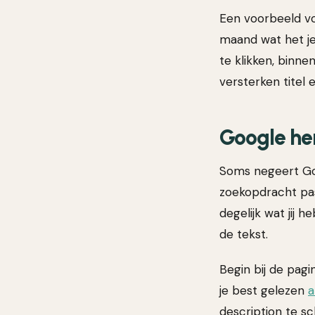
Een voorbeeld vo
maand wat het je
te klikken, binne
versterken titel 
Google her
Soms negeert Goog
zoekopdracht pas
degelijk wat jij h
de tekst.
Begin bij de pagi
je best gelezen
a
description te sc