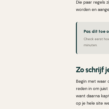
Die paar regels z
worden en aangek
Pas dit toe 
Check eerst hoe
minuten.
Zo schrijf j
Begin met waar d
reden in om juist
want daarna kapt 
op je hele site w