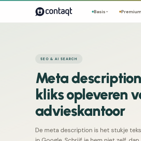
Basis
Premiu
SEO & AI SEARCH
Meta description
kliks opleveren v
advieskantoor
De meta description is het stukje teks
in Google. Schrijf je hem niet zelf, da