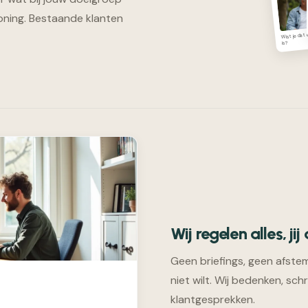
oning. Bestaande klanten
Wist je dat
is?
Wij regelen alles, ji
Geen briefings, geen afste
niet wilt. Wij bedenken, schr
klantgesprekken.