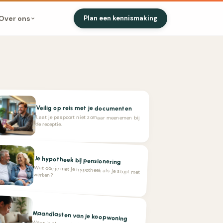
Over ons
Plan een kennismaking
Veilig op reis met je documenten
Laat je paspoort niet zomaar meenemen bij
de receptie.
Je hypotheek bij pensionering
Wat doe je met je hypotheek als je stopt met
werken?
Maandlasten van je koopwoning