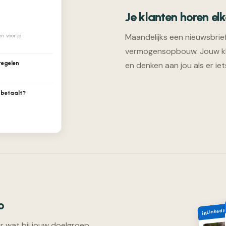
Je klanten horen el
Maandelijks een nieuwsbrief 
n voor je
vermogensopbouw. Jouw kla
regelen
en denken aan jou als er iet
 betaalt?
o
LinkedI
r wat bij jouw doelgroep