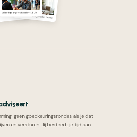
Belastingaangifte uitstellen? Kijk uit!
 eerder pensioen haalbaar
Een fatbike kan dure gevolgen hebben
j adviseert
mming, geen goedkeuringsrondes als je dat
ijven en versturen. Jij besteedt je tijd aan