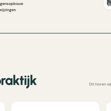
rmogensopbouw
wijzingen
raktijk
Dit horen wi