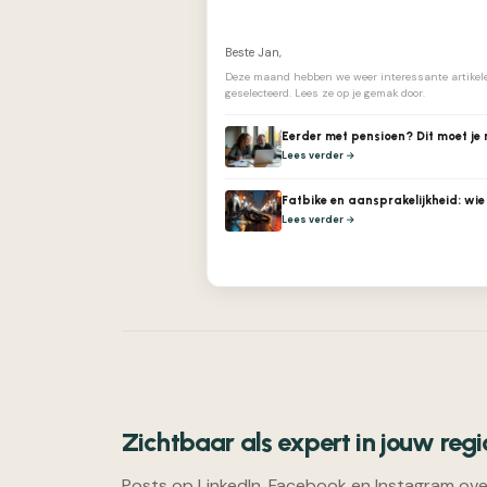
Beste Jan,
Deze maand hebben we weer interessante artikele
geselecteerd. Lees ze op je gemak door.
Eerder met pensioen? Dit moet je 
Lees verder →
Fatbike en aansprakelijkheid: wie
Lees verder →
Zichtbaar als expert in jouw regi
Posts op LinkedIn, Facebook en Instagram ove