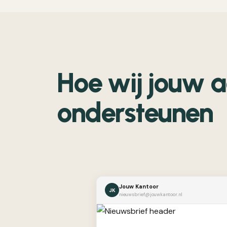
Hoe wij jouw a
ondersteunen
Jouw Kantoor
JK
nieuwsbrief@jouwkantoor.nl