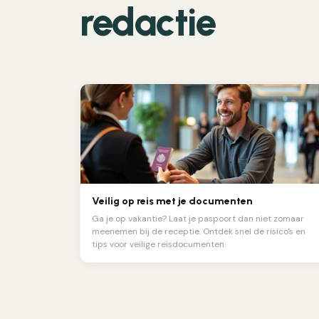
redactie
Veilig op reis met je documenten
Ga je op vakantie? Laat je paspoort dan niet zomaar
meenemen bij de receptie. Ontdek snel de risico's en
tips voor veilige reisdocumenten.