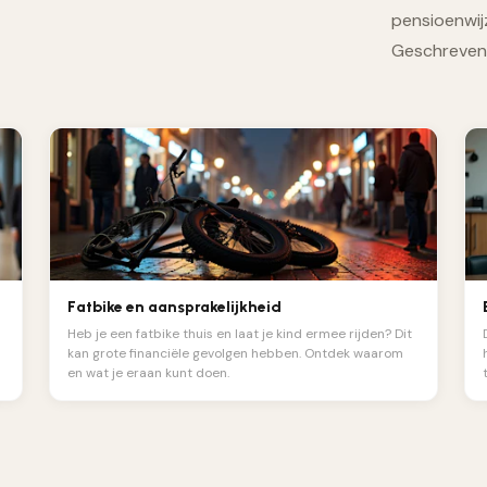
pensioenwijz
Geschreven 
Fatbike en aansprakelijkheid
Heb je een fatbike thuis en laat je kind ermee rijden? Dit
kan grote financiële gevolgen hebben. Ontdek waarom
en wat je eraan kunt doen.